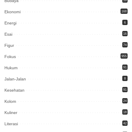
Budaya
Ekonomi
168
Energi
6
Esai
16
Figur
74
Fokus
955
Hukum
91
Jalan-Jalan
8
Kesehatan
91
Kolom
24
Kuliner
18
Literasi
42