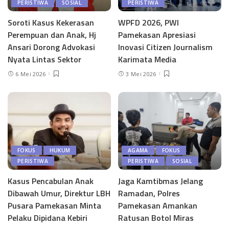
PERISTIWA
SOSIAL
PERISTIWA
Soroti Kasus Kekerasan
WPFD 2026, PWI
Perempuan dan Anak, Hj
Pamekasan Apresiasi
Ansari Dorong Advokasi
Inovasi Citizen Journalism
Nyata Lintas Sektor
Karimata Media
6 Mei 2026
3 Mei 2026
FOKUS
HUKUM
AGAMA
FOKUS
PERISTIWA
PERISTIWA
SOSIAL
Kasus Pencabulan Anak
Jaga Kamtibmas Jelang
Dibawah Umur, Direktur LBH
Ramadan, Polres
Pusara Pamekasan Minta
Pamekasan Amankan
Pelaku Dipidana Kebiri
Ratusan Botol Miras