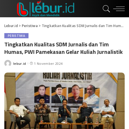
Lebur.id
>
Peristiwa
>
Tingkatkan Kualitas SDM Jurnalis dan Tim Humas, PWI Pamekasan Gelar Kuliah Jurnalistik
PERISTIWA
Tingkatkan Kualitas SDM Jurnalis dan Tim
Humas, PWI Pamekasan Gelar Kuliah Jurnalistik
lebur.id
1 November 2024
Posted
by