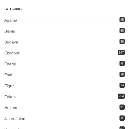
CATEGORIES
Agama
95
Bisnis
68
Budaya
59
Ekonomi
167
Energi
6
Esai
16
Figur
74
Fokus
954
Hukum
91
Jalan-Jalan
8
91