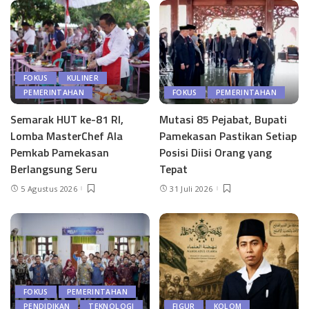
FOKUS
KULINER
PEMERINTAHAN
FOKUS
PEMERINTAHAN
Semarak HUT ke-81 RI,
Mutasi 85 Pejabat, Bupati
Lomba MasterChef Ala
Pamekasan Pastikan Setiap
Pemkab Pamekasan
Posisi Diisi Orang yang
Berlangsung Seru
Tepat
5 Agustus 2026
31 Juli 2026
FOKUS
PEMERINTAHAN
PENDIDIKAN
TEKNOLOGI
FIGUR
KOLOM