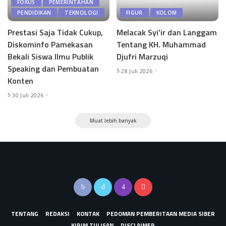
FOKUS
PEMERINTAHAN
PENDIDIKAN
TEKNOLOGI
FIGUR
KOLOM
Prestasi Saja Tidak Cukup,
Melacak Syi’ir dan Langgam
Diskominfo Pamekasan
Tentang KH. Muhammad
Bekali Siswa Ilmu Publik
Djufri Marzuqi
Speaking dan Pembuatan
28 Juli 2026
Konten
30 Juli 2026
Muat lebih banyak
TENTANG
REDAKSI
KONTAK
PEDOMAN PEMBERITAAN MEDIA SIBER
KIRIM TULISAN
DISCLAIMER