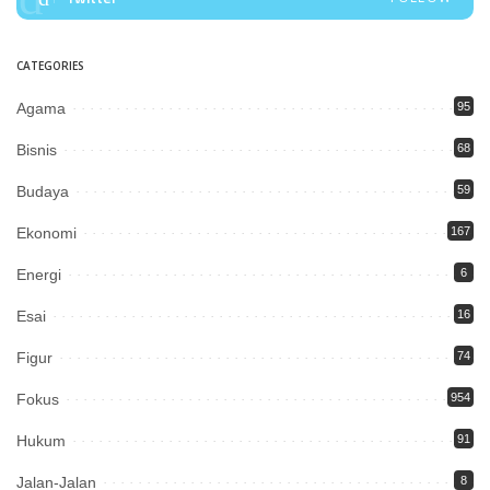
CATEGORIES
Agama
95
Bisnis
68
Budaya
59
Ekonomi
167
Energi
6
Esai
16
Figur
74
Fokus
954
Hukum
91
Jalan-Jalan
8