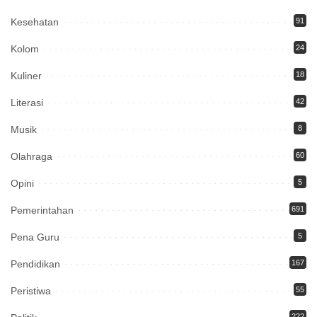
Kesehatan
91
Kolom
24
Kuliner
18
Literasi
42
Musik
8
Olahraga
60
Opini
5
Pemerintahan
691
Pena Guru
5
Pendidikan
167
Peristiwa
55
222