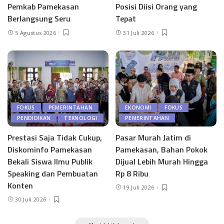
Pemkab Pamekasan
Posisi Diisi Orang yang
Berlangsung Seru
Tepat
5 Agustus 2026
31 Juli 2026
FOKUS
PEMERINTAHAN
EKONOMI
FOKUS
PENDIDIKAN
TEKNOLOGI
PEMERINTAHAN
Prestasi Saja Tidak Cukup,
Pasar Murah Jatim di
Diskominfo Pamekasan
Pamekasan, Bahan Pokok
Bekali Siswa Ilmu Publik
Dijual Lebih Murah Hingga
Speaking dan Pembuatan
Rp 8 Ribu
Konten
19 Juli 2026
30 Juli 2026