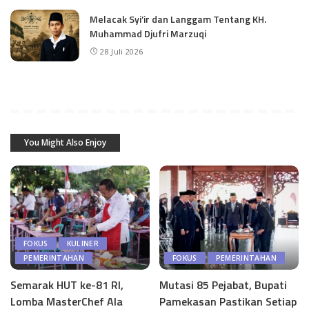
Melacak Syi’ir dan Langgam Tentang KH.
Muhammad Djufri Marzuqi
28 Juli 2026
You Might Also Enjoy
FOKUS
KULINER
PEMERINTAHAN
FOKUS
PEMERINTAHAN
Semarak HUT ke-81 RI,
Mutasi 85 Pejabat, Bupati
Lomba MasterChef Ala
Pamekasan Pastikan Setiap