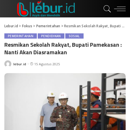
Lebur.id
>
Fokus
>
Pemerintahan
>
Resmikan Sekolah Rakyat, Bupati Pamekasan : Nanti Akan Diasramakan
PEMERINTAHAN
PENDIDIKAN
SOSIAL
Resmikan Sekolah Rakyat, Bupati Pamekasan :
Nanti Akan Diasramakan
lebur.id
15 Agustus 2025
Posted
by