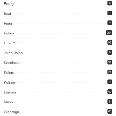
Energi
6
Esai
16
Figur
74
Fokus
954
Hukum
91
Jalan-Jalan
8
Kesehatan
91
Kolom
24
Kuliner
18
Literasi
42
Musik
8
Olahraga
60