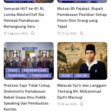
Semarak HUT ke-81 RI,
Mutasi 85 Pejabat, Bupati
Lomba MasterChef Ala
Pamekasan Pastikan Setiap
Pemkab Pamekasan
Posisi Diisi Orang yang
Berlangsung Seru
Tepat
5 Agustus 2026
31 Juli 2026
FOKUS
PEMERINTAHAN
PENDIDIKAN
TEKNOLOGI
FIGUR
KOLOM
Prestasi Saja Tidak Cukup,
Melacak Syi’ir dan Langgam
Diskominfo Pamekasan
Tentang KH. Muhammad
Bekali Siswa Ilmu Publik
Djufri Marzuqi
Speaking dan Pembuatan
28 Juli 2026
Konten