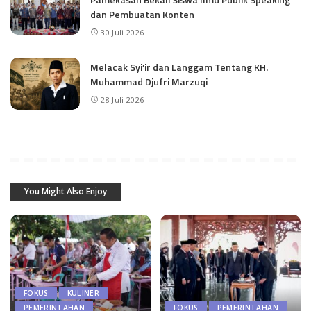
dan Pembuatan Konten
30 Juli 2026
Melacak Syi’ir dan Langgam Tentang KH.
Muhammad Djufri Marzuqi
28 Juli 2026
You Might Also Enjoy
FOKUS
KULINER
PEMERINTAHAN
FOKUS
PEMERINTAHAN