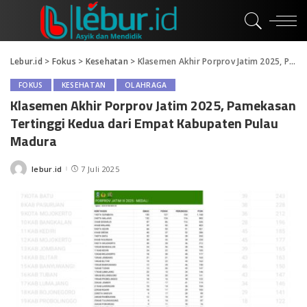
Lebur.id
>
Fokus
>
Kesehatan
>
Klasemen Akhir Porprov Jatim 2025, Pamekasan Tertinggi Kedua dari Empat Kabupaten Pulau Madura
FOKUS
KESEHATAN
OLAHRAGA
Klasemen Akhir Porprov Jatim 2025, Pamekasan
Tertinggi Kedua dari Empat Kabupaten Pulau
Madura
lebur.id
7 Juli 2025
Posted
by