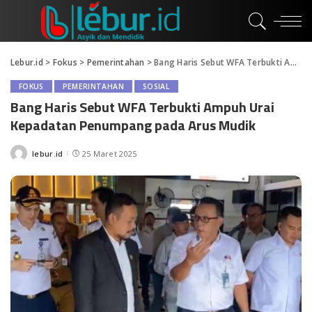
Lebur.id
>
Fokus
>
Pemerintahan
>
Bang Haris Sebut WFA Terbukti Ampuh Urai Kepadatan Penumpang pada Arus Mudik
FOKUS
PEMERINTAHAN
SOSIAL
Bang Haris Sebut WFA Terbukti Ampuh Urai
Kepadatan Penumpang pada Arus Mudik
lebur.id
25 Maret 2025
Posted
by