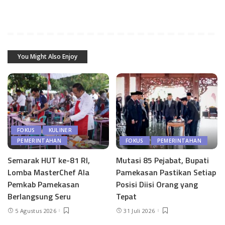
You Might Also Enjoy
FOKUS
KULINER
PEMERINTAHAN
FOKUS
PEMERINTAHAN
Semarak HUT ke-81 RI,
Mutasi 85 Pejabat, Bupati
Lomba MasterChef Ala
Pamekasan Pastikan Setiap
Pemkab Pamekasan
Posisi Diisi Orang yang
Berlangsung Seru
Tepat
5 Agustus 2026
31 Juli 2026