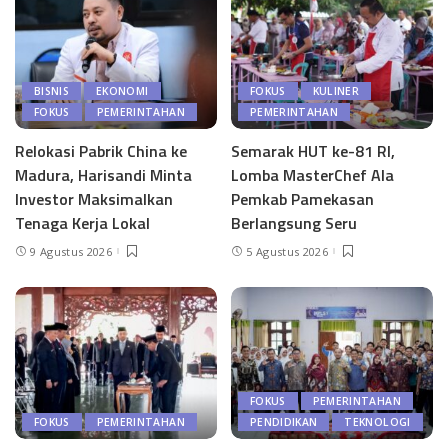
BISNIS
EKONOMI
FOKUS
KULINER
FOKUS
PEMERINTAHAN
PEMERINTAHAN
Relokasi Pabrik China ke
Semarak HUT ke-81 RI,
Madura, Harisandi Minta
Lomba MasterChef Ala
Investor Maksimalkan
Pemkab Pamekasan
Tenaga Kerja Lokal
Berlangsung Seru
9 Agustus 2026
5 Agustus 2026
FOKUS
PEMERINTAHAN
FOKUS
PEMERINTAHAN
PENDIDIKAN
TEKNOLOGI