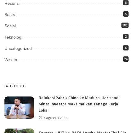
Resensi
6
Sastra
5
Sosial
161
Teknologi
2
Uncategorized
6
Wisata
24
LATEST POSTS
Relokasi Pabrik China ke Madura, Harisandi
Minta Investor Maksimalkan Tenaga Kerja
Lokal
9 Agustus 2026
Semarak HUT ke-81 RI, Lomba MasterChef Ala