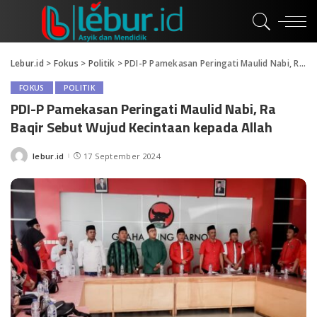
Lebur.id
>
Fokus
>
Politik
>
PDI-P Pamekasan Peringati Maulid Nabi, Ra Baqir Sebut Wujud Kecintaan kepada Allah
FOKUS
POLITIK
PDI-P Pamekasan Peringati Maulid Nabi, Ra
Baqir Sebut Wujud Kecintaan kepada Allah
lebur.id
17 September 2024
Posted
by