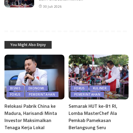
30 Juli 2026
You Might Also Enjoy
BISNIS
EKONOMI
FOKUS
KULINER
FOKUS
PEMERINTAHAN
PEMERINTAHAN
Relokasi Pabrik China ke
Semarak HUT ke-81 RI,
Madura, Harisandi Minta
Lomba MasterChef Ala
Investor Maksimalkan
Pemkab Pamekasan
Tenaga Kerja Lokal
Berlangsung Seru