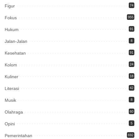
Figur
74
Fokus
955
Hukum
91
Jalan-Jalan
8
Kesehatan
91
Kolom
24
Kuliner
18
Literasi
42
Musik
8
Olahraga
60
Opini
5
Pemerintahan
692