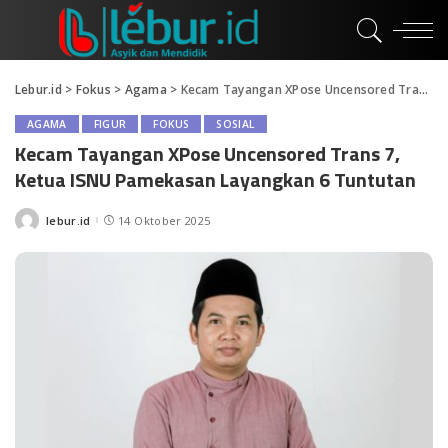
Lebur.id
>
Fokus
>
Agama
>
Kecam Tayangan XPose Uncensored Trans 7, Ketua ISNU Pamekasan Layangkan 6 Tuntutan
AGAMA
FIGUR
FOKUS
SOSIAL
Kecam Tayangan XPose Uncensored Trans 7,
Ketua ISNU Pamekasan Layangkan 6 Tuntutan
lebur.id
14 Oktober 2025
Posted
by