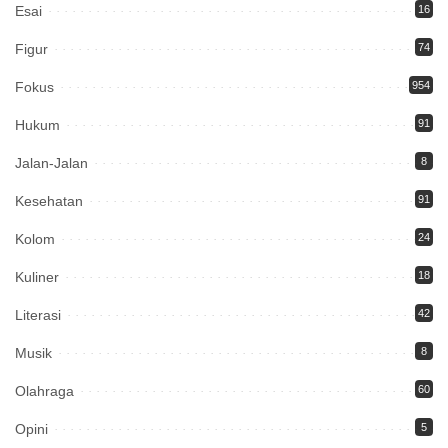
Esai
16
Figur
74
Fokus
954
Hukum
91
Jalan-Jalan
8
Kesehatan
91
Kolom
24
Kuliner
18
Literasi
42
Musik
8
Olahraga
60
Opini
5