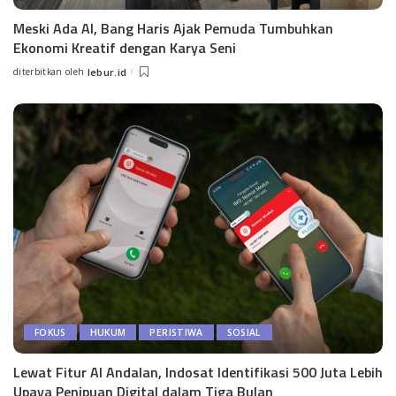
Meski Ada AI, Bang Haris Ajak Pemuda Tumbuhkan
Ekonomi Kreatif dengan Karya Seni
diterbitkan oleh
lebur.id
Posted
by
FOKUS
HUKUM
PERISTIWA
SOSIAL
Lewat Fitur AI Andalan, Indosat Identifikasi 500 Juta Lebih
Upaya Penipuan Digital dalam Tiga Bulan