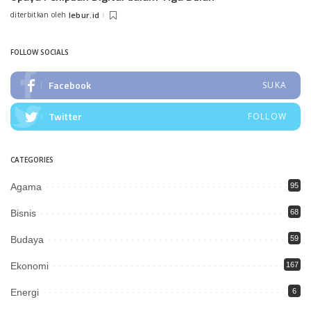
diterbitkan oleh
lebur.id
Posted
by
FOLLOW SOCIALS
Facebook
SUKA
Twitter
FOLLOW
CATEGORIES
Agama
95
Bisnis
68
Budaya
59
Ekonomi
167
Energi
6