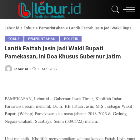
Lebur.id
>
Fokus
>
Pemerintahan
>
Lantik Fattah Jasin Jadi Wakil Bupati Pamekasan, Ini Doa Khusus Gubernur Jatim
FOKUS
PEMERINTAHAN
POLITIK
Lantik Fattah Jasin Jadi Wakil Bupati
Pamekasan, Ini Doa Khusus Gubernur Jatim
lebur.id
30 Mei 2022
Posted
by
PAMEKASAN, Lebur.id – Gubernur Jawa Timur, Khofifah Indar
Parawansa resmi melantik Dr. Ir. RB Fattah Jasin, M.S., sebagai Wakil
Bupati (Wabup) Pamekasan sisa masa jabatan 2018-2023 di Gedung
Negara Grahadi, Surabaya, Senin (30/05/22) malam.
Usai melantik, Khofifah menyampaikan selamat kepada Fattah Jasin yang