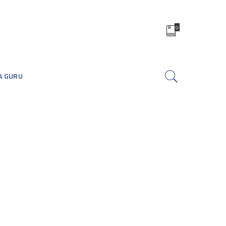
0
A GURU