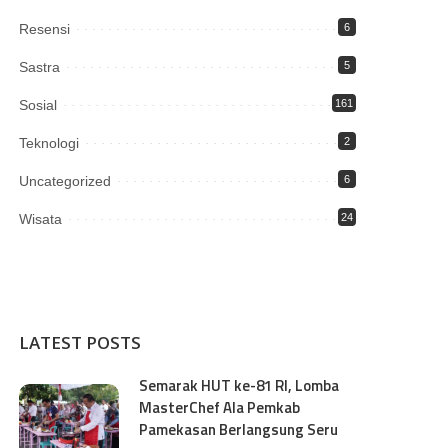
Resensi
6
Sastra
5
Sosial
161
Teknologi
2
Uncategorized
6
Wisata
24
LATEST POSTS
Semarak HUT ke-81 RI, Lomba
MasterChef Ala Pemkab
Pamekasan Berlangsung Seru