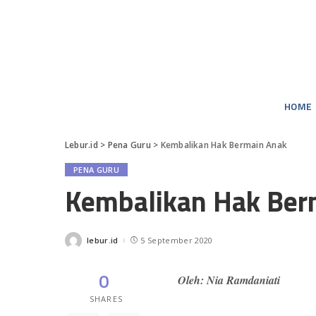
Politik
Pemerintahan
Pendidikan
HOME
Figur
Lebur.id
>
Pena Guru
>
Kembalikan Hak Bermain Anak
Politik
PENA GURU
Pemerintahan
Kembalikan Hak Ber
Pendidikan
Figur
lebur.id
5 September 2020
Posted
by
0
Oleh: Nia Ramdaniati
SHARES