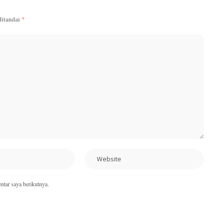
ditandai
*
ntar saya berikutnya.