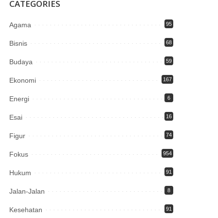
CATEGORIES
Agama
95
Bisnis
68
Budaya
59
Ekonomi
167
Energi
6
Esai
16
Figur
74
Fokus
954
Hukum
91
Jalan-Jalan
8
Kesehatan
91