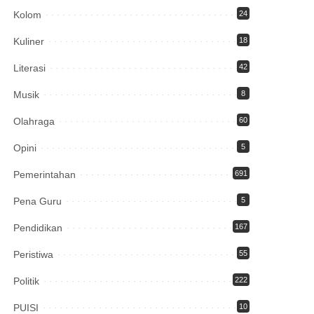
Kolom
24
Kuliner
18
Literasi
42
Musik
8
Olahraga
60
Opini
5
Pemerintahan
691
Pena Guru
5
Pendidikan
167
Peristiwa
55
Politik
222
PUISI
10