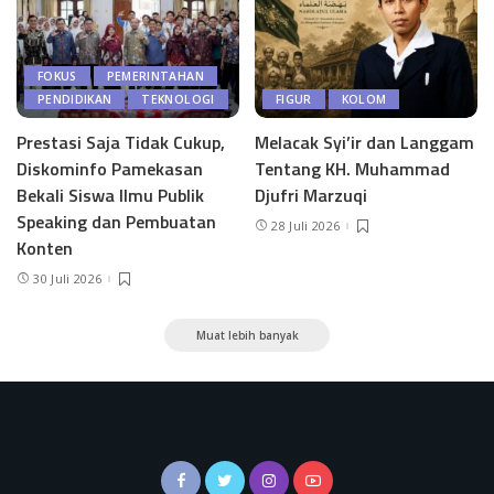
FOKUS
PEMERINTAHAN
PENDIDIKAN
TEKNOLOGI
FIGUR
KOLOM
Prestasi Saja Tidak Cukup,
Melacak Syi’ir dan Langgam
Diskominfo Pamekasan
Tentang KH. Muhammad
Bekali Siswa Ilmu Publik
Djufri Marzuqi
Speaking dan Pembuatan
28 Juli 2026
Konten
30 Juli 2026
Muat lebih banyak