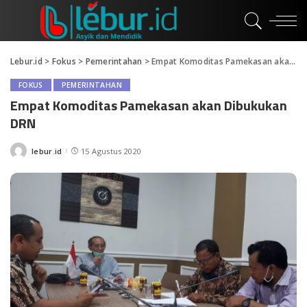
Lebur.id
>
Fokus
>
Pemerintahan
>
Empat Komoditas Pamekasan akan Dibukukan DRN
FOKUS
PEMERINTAHAN
Empat Komoditas Pamekasan akan Dibukukan
DRN
lebur.id
15 Agustus 2020
Posted
by