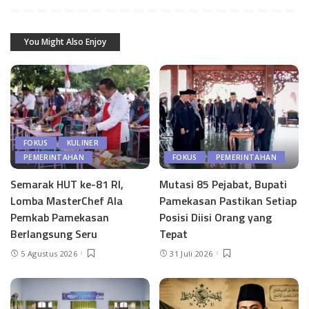
You Might Also Enjoy
FOKUS
KULINER
PEMERINTAHAN
FOKUS
PEMERINTAHAN
Semarak HUT ke-81 RI,
Mutasi 85 Pejabat, Bupati
Lomba MasterChef Ala
Pamekasan Pastikan Setiap
Pemkab Pamekasan
Posisi Diisi Orang yang
Berlangsung Seru
Tepat
5 Agustus 2026
31 Juli 2026